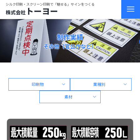
シルク印刷・スクリーン印刷で「魅せる」サインをつくる
トーヨー
株式会社
制作実績
その他（官公庁など）
印刷物
業種別
素材