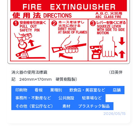
消火器の使用法標識 （日英併
記 240ｍｍ×170ｍｍ 硬質樹脂製）
印刷物
看板
業種別
飲食店・美容室など
店舗
事務所・不動産など
公共施設
駐車場など
その他（官公庁など）
素材
プラスチック製品
2026/05/15