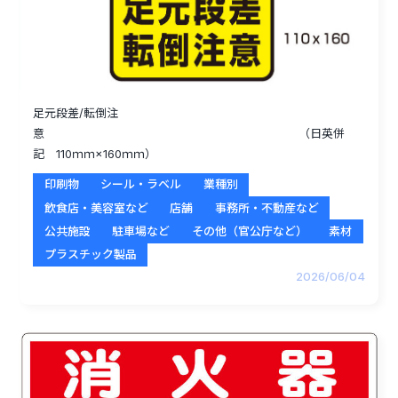
足元段差/転倒注
意 （日英併
記 110ｍｍ×160ｍｍ）
印刷物
シール・ラベル
業種別
飲食店・美容室など
店舗
事務所・不動産など
公共施設
駐車場など
その他（官公庁など）
素材
プラスチック製品
2026/06/04