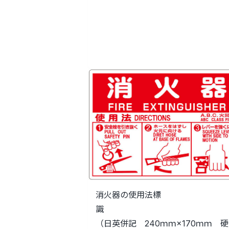
消火器の使用法標
識
（日英併記 240ｍｍ×170ｍｍ 