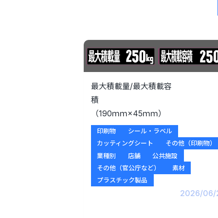
最大積載量/最大積載容
（190ｍｍ×45ｍｍ）
印刷物
シール・ラベル
カッティングシート
その他（印刷物）
業種別
店舗
公共施設
その他（官公庁など）
素材
プラスチック製品
2026/06/