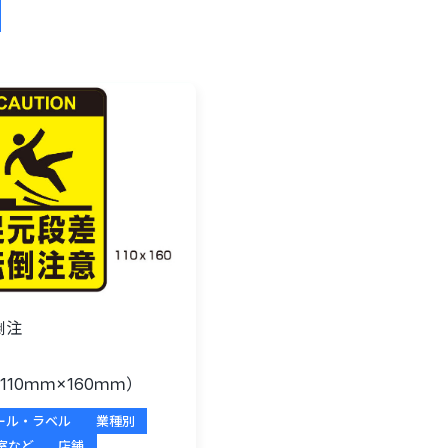
倒注
意
10ｍｍ×160ｍｍ）
ール・ラベル
業種別
室など
店舗