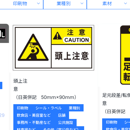
印刷物
業種別
素材
積
頭上注
意
足元段差/転
（日英併記 50ｍｍ×90ｍｍ）
印刷物
シール・ラベル
業種別
（日英併記 1
29
飲食店・美容室など
店舗
印刷物
シ
事務所・不動産など
公共施設
飲食店・美容
駐車場など
その他（官公庁など）