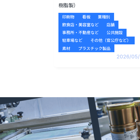
樹脂製）
印刷物
看板
業種別
飲食店・美容室など
店舗
事務所・不動産など
公共施設
駐車場など
その他（官公庁など）
素材
プラスチック製品
2026/05/