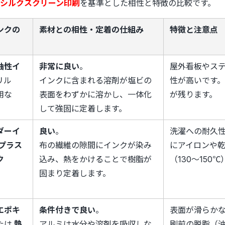
シルクスクリーン印刷
を基準とした相性と特徴の比較です。
ンクの
素材との相性・定着の仕組み
特徴と注意点
油性イ
非常に良い
。
屋外看板やス
リル
インクに含まれる溶剤が塩ビの
性が高いです
用な
表面をわずかに溶かし、一体化
が残ります。
して強固に定着します。
ダーイ
良い
。
洗濯への耐久
プラス
布の繊維の隙間にインクが染み
にアイロンや
ク
込み、熱をかけることで樹脂が
（130〜150
固まり定着します。
エポキ
条件付きで良い
。
表面が滑らか
たは
熱
アルミは水分や溶剤を吸収しな
刷前の脱脂（