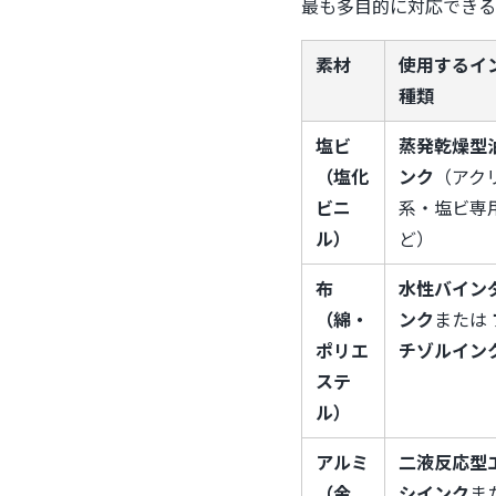
最も多目的に対応できる
素材
使用するイ
種類
塩ビ
蒸発乾燥型
（塩化
ンク
（アク
ビニ
系・塩ビ専
ル）
ど）
布
水性バイン
（綿・
ンク
または
ポリエ
チゾルイン
ステ
ル）
アルミ
二液反応型
（金
シインク
ま